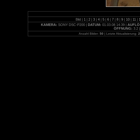
Bild |
1
|
2
|
3
|
4
|
5
|
6
|
7
|
8
|
9
|
10
|
11
|
KAMERA:
SONY DSC-P200 |
DATUM:
01.03.08 14:39 |
AUFLÖ
ÖFFNUNG:
3.2 
Anzahl Bilder:
50
| Letzte Aktualisierung:
2