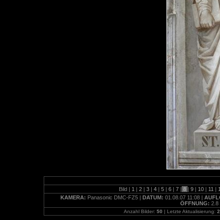
Bild |
1
|
2
|
3
|
4
|
5
|
6
|
7
|
8
|
9
|
10
|
11
|
KAMERA:
Panasonic DMC-FZ5 |
DATUM:
01.08.07 11:08 |
AUFL
ÖFFNUNG:
2.8
Anzahl Bilder:
50
| Letzte Aktualisierung:
2