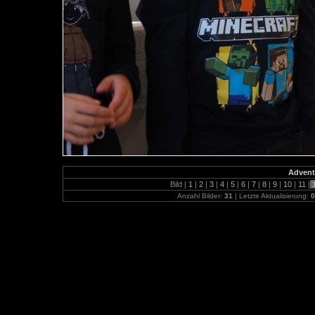
Advent
Bild |
1
|
2
|
3
|
4
|
5
|
6
|
7
|
8
|
9
|
10
|
11
|
Anzahl Bilder:
31
| Letzte Aktualisierung:
0