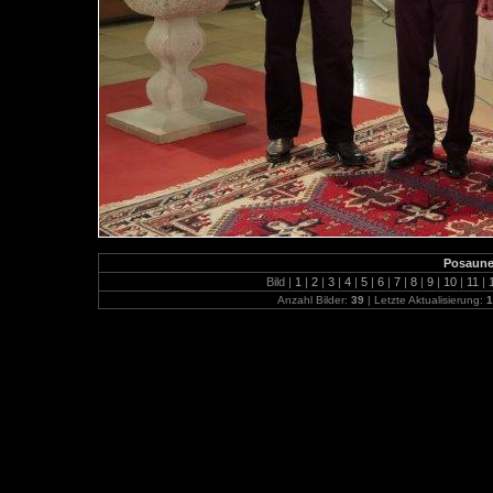
Posaune
Bild |
1
|
2
|
3
|
4
|
5
|
6
|
7
|
8
|
9
|
10
|
11
|
Anzahl Bilder:
39
| Letzte Aktualisierung:
1