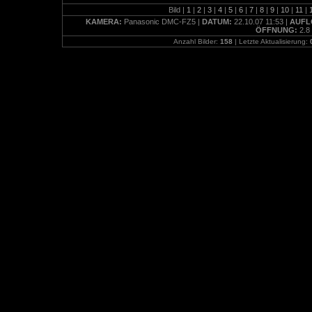
Bild |
1
|
2
|
3
|
4
|
5
|
6
|
7
|
8
|
9
|
10
|
11
|
KAMERA:
Panasonic DMC-FZ5 |
DATUM:
22.10.07 11:53 |
AUFL
ÖFFNUNG:
2.8
Anzahl Bilder:
158
| Letzte Aktualisierung: