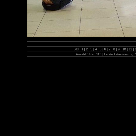
Bild |
1
|
2
|
3
|
4
|
5
|
6
|
7
|
8
|
9
|
10
|
11
|
Anzahl Bilder:
115
| Letzte Aktualisierung: