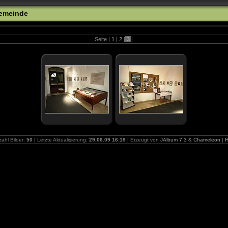
gemeinde
Seite |
1
|
2
|
3
|
ahl Bilder:
50
| Letzte Aktualisierung:
29.06.09 16:19
| Erzeugt von
JAlbum 7.3
&
Chameleon
|
H