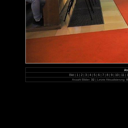
At
Bild |
1
|
2
|
3
|
4
|
5
|
6
|
7
|
8
|
9
|
10
|
11
|
Anzahl Bilder:
32
| Letzte Aktualisierung:
0