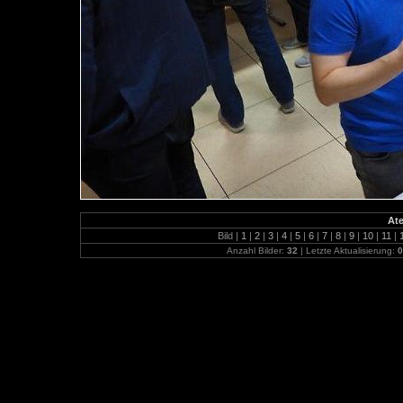
At
Bild |
1
|
2
|
3
|
4
|
5
|
6
|
7
|
8
|
9
|
10
|
11
|
Anzahl Bilder:
32
| Letzte Aktualisierung:
0